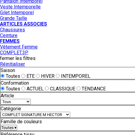
Pantalon Intemporel
Veste Intemporelle
Gilet Intemporel
Grande Taille
ARTICLES ASSOCIES
Chaussures
Ceinture
FEMMES
Vêtement Femme
COMPLET.3P
fermer les filtres
Réinitialiser
Saison
Toutes
ETE
HIVER
INTEMPOREL
Conformation
Toutes
ACTUEL
CLASSIQUE
TENDANCE
Article
Catégorie
Famille de couleurs
Toutes
▾
Référence tissu