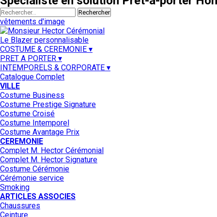
Spécialiste en solution Prêt-à-porter H
Rechercher
vêtements d'image
Le Blazer personnalisable
COSTUME & CEREMONIE ▾
PRET A PORTER ▾
INTEMPORELS & CORPORATE ▾
Catalogue Complet
VILLE
Costume Business
Costume Prestige Signature
Costume Croisé
Costume Intemporel
Costume Avantage Prix
CEREMONIE
Complet M. Hector Cérémonial
Complet M. Hector Signature
Costume Cérémonie
Cérémonie service
Smoking
ARTICLES ASSOCIES
Chaussures
Ceinture