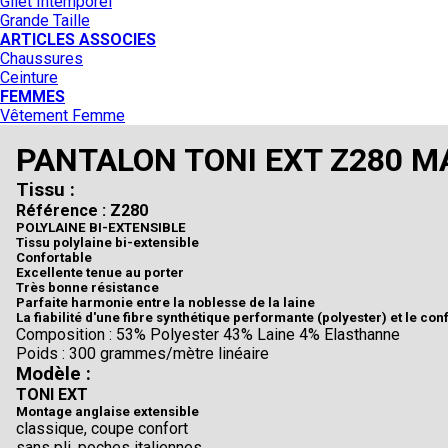
Gilet Intemporel
Grande Taille
ARTICLES ASSOCIES
Chaussures
Ceinture
FEMMES
Vêtement Femme
PANTALON TONI EXT Z280 M
Tissu :
Référence : Z280
POLYLAINE BI-EXTENSIBLE
Tissu polylaine bi-extensible
Confortable
Excellente tenue au porter
Très bonne résistance
Parfaite harmonie entre la noblesse de la laine
La fiabilité d'une fibre synthétique performante (polyester) et le con
Composition : 53% Polyester 43% Laine 4% Elasthanne
Poids : 300 grammes/mètre linéaire
Modèle :
TONI EXT
Montage anglaise extensible
classique, coupe confort
sans pli, poches italiennes