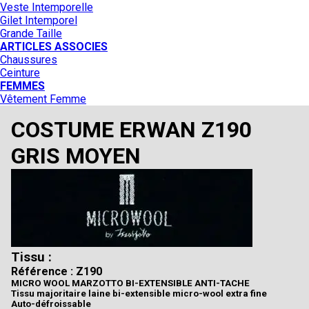
Veste Intemporelle
Gilet Intemporel
Grande Taille
ARTICLES ASSOCIES
Chaussures
Ceinture
FEMMES
Vêtement Femme
COSTUME ERWAN Z190
GRIS MOYEN
Tissu :
Référence : Z190
MICRO WOOL MARZOTTO BI-EXTENSIBLE ANTI-TACHE
Tissu majoritaire laine bi-extensible micro-wool extra fine
Auto-défroissable