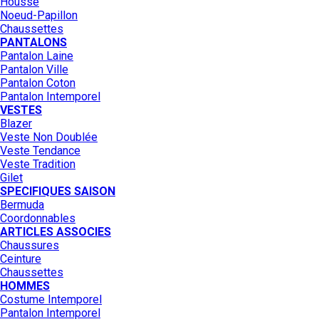
Housse
Noeud-Papillon
Chaussettes
PANTALONS
Pantalon Laine
Pantalon Ville
Pantalon Coton
Pantalon Intemporel
VESTES
Blazer
Veste Non Doublée
Veste Tendance
Veste Tradition
Gilet
SPECIFIQUES SAISON
Bermuda
Coordonnables
ARTICLES ASSOCIES
Chaussures
Ceinture
Chaussettes
HOMMES
Costume Intemporel
Pantalon Intemporel