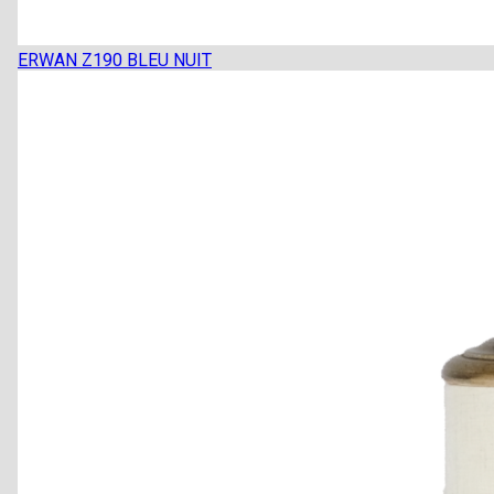
ERWAN Z190 BLEU NUIT