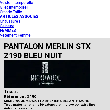
Veste Intemporelle
Gilet Intemporel
Grande Taille
ARTICLES ASSOCIES
Chaussures
Ceinture
FEMMES
Vêtement Femme
PANTALON MERLIN STX
Z190 BLEU NUIT
Tissu :
Référence : Z190
MICRO WOOL MARZOTTO BI-EXTENSIBLE ANTI-TACHE
Tissu majoritaire laine bi-extensible micro-wool extra fine
Auto-défroissable