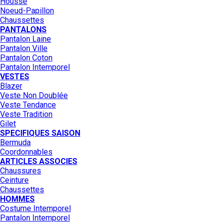
Housse
Noeud-Papillon
Chaussettes
PANTALONS
Pantalon Laine
Pantalon Ville
Pantalon Coton
Pantalon Intemporel
VESTES
Blazer
Veste Non Doublée
Veste Tendance
Veste Tradition
Gilet
SPECIFIQUES SAISON
Bermuda
Coordonnables
ARTICLES ASSOCIES
Chaussures
Ceinture
Chaussettes
HOMMES
Costume Intemporel
Pantalon Intemporel