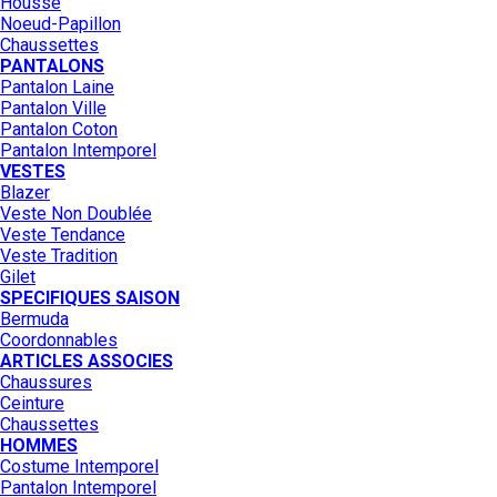
Housse
Noeud-Papillon
Chaussettes
PANTALONS
Pantalon Laine
Pantalon Ville
Pantalon Coton
Pantalon Intemporel
VESTES
Blazer
Veste Non Doublée
Veste Tendance
Veste Tradition
Gilet
SPECIFIQUES SAISON
Bermuda
Coordonnables
ARTICLES ASSOCIES
Chaussures
Ceinture
Chaussettes
HOMMES
Costume Intemporel
Pantalon Intemporel